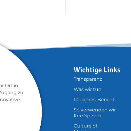
Wichtige Links
Transparenz
r Ort in
Was wir tun
Zugang zu
novative
10-Jahres-Bericht​
So verwenden wir
Ihre Spende
Culture of