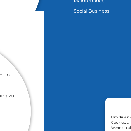
Maintenance
Social Business
rt in
ung zu
Um dir ein
Cookies, u
Wenn du di